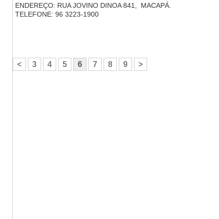
ENDEREÇO: RUA JOVINO DINOA 841, MACAPÁ.
TELEFONE: 96 3223-1900
<
3
4
5
6
7
8
9
>